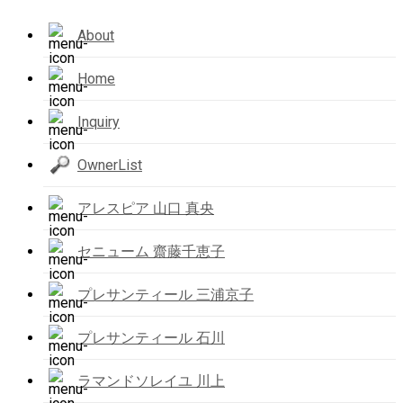
About
Home
Inquiry
OwnerList
アレスピア 山口 真央
セニューム 齋藤千恵子
プレサンティール 三浦京子
プレサンティール 石川
ラマンドソレイユ 川上